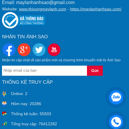
Email: maylanhanhsao@gmail.com
Website:
www.thicongmaylanh.com
-
https://maylanhanhsao.com/
NHẬN TIN ÁNH SAO
Nhận tin cập nhật về sản phẩm mới và chương trình khuyến mãi từ Ánh Sao
THỐNG KÊ TRUY CẬP
Online:
2
Hôm nay:
20286
Thống kê tuần:
55503
Tổng truy cập:
76412282