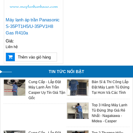
Giá Máy Lạnh Treo
Bán & Lắp Đặt Máy
Tường Casper Mới
Lạnh Tủ Đứng Aqua
Cập Nhật - LH
5hp Giá Cạnh Tranh
Máy lạnh áp trần Panasonic
0909588116
S-35PT1H5/U-35PV1H8
Điều Hòa Casper
Gas R410a
Chính Hãng Giá Rẻ -
Giá:
Sản Phẩm Mới 2024
Liên hệ
Máy Lạnh Âm Trần
Multi Split LG - Gas
Thêm vào giỏ hàng
Aqua - Đại Lý Phân
R32 - Sản Phẩm Mới
Phối Chính Hãng Giá
2024 Giá Sỉ Tại Ánh
Sỉ
Sao
TIN TỨC NỔI BẬT
Cung Cấp - Lắp Đặt
Bán Sỉ & Thi Công Lắp
Máy Lạnh Âm Trần
Đặt Máy Lạnh Tủ Đứng
Casper Uy Tín Giá Tận
Tại Hcm Và Các Tỉnh
Gốc
Top 3 Hãng Máy Lạnh
Tủ Đứng 3hp Giá Rẻ
Nhất - Nagakawa -
Midea - Casper