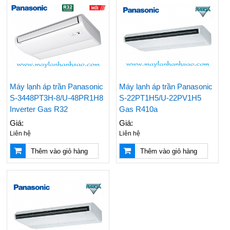
Nên Mua Máy Lạnh
Những Vật Tư Cần Có
Hãng Nào? Top 3
Khi Thi Công Ống
Hãng Máy Lạnh Chất
Đồng Máy Lạnh Âm
Lượng Hiện Nay
Tường
Máy lạnh áp trần Panasonic
Máy lạnh áp trần Panasonic
S-3448PT3H-8/U-48PR1H8
S-22PT1H5/U-22PV1H5
Đại Lý Cung Cấp Giá
Điều Hoà Treo Tường
Rẻ Máy Lạnh Tủ Đứng
Nagakawa Giá Rẻ -
Inverter Gas R32
Gas R410a
Reetech 5hp
Lắp Đặt Tận Nơi
Giá:
Giá:
Nhanh Chóng
Liên hệ
Liên hệ
Thi Công - Lắp Đặt
Đại Lý Phân Phối Máy
Thêm vào giỏ hàng
Thêm vào giỏ hàng
Máy Lạnh Âm Trần
Lạnh Âm Trần LG
Chuyên Nghiệp Giá Rẻ
Chính Hãng Uy Tín Giá
Rẻ Nhất
Top 5 Hãng Máy Lạnh
Các Hãng Máy Lạnh
1 Ngựa Giá Rẻ Tiết
Treo Tường Giá Rẻ
Kiệm Điện Đáng Mua
Được Chọn Mua Nhiều
Nhất
Nhất Hiện Nay