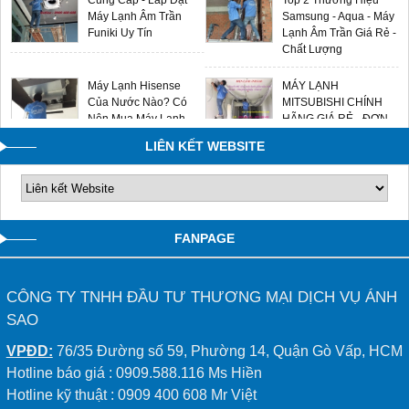
Cung Cấp - Lắp Đặt
Top 2 Thương Hiệu
Máy Lạnh Âm Trần
Samsung - Aqua - Máy
Funiki Uy Tín
Lạnh Âm Trần Giá Rẻ -
Chất Lượng
Máy Lạnh Hisense
MÁY LẠNH
Của Nước Nào? Có
MITSUBISHI CHÍNH
Nên Mua Máy Lạnh
HÃNG GIÁ RẺ - ĐƠN
Hisense Không?
VỊ LẮP ĐẶT UY TÍN
LIÊN KẾT WEBSITE
0909588116
FANPAGE
CÔNG TY TNHH ĐẦU TƯ THƯƠNG MẠI DỊCH VỤ ÁNH
SAO
VPĐD:
76/35 Đường số 59, Phường 14, Quận Gò Vấp, HCM
Hotline báo giá : 0909.588.116 Ms Hiền
Hotline kỹ thuật : 0909 400 608 Mr Việt