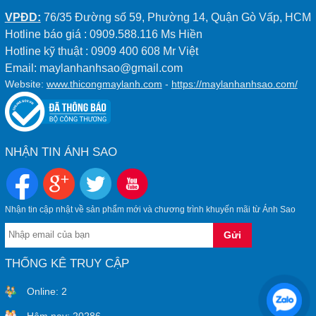
VPĐD:
76/35 Đường số 59, Phường 14, Quận Gò Vấp, HCM
Hotline báo giá : 0909.588.116 Ms Hiền
Hotline kỹ thuật : 0909 400 608 Mr Việt
Email: maylanhanhsao@gmail.com
Website:
www.thicongmaylanh.com
-
https://maylanhanhsao.com/
NHẬN TIN ÁNH SAO
Nhận tin cập nhật về sản phẩm mới và chương trình khuyến mãi từ Ánh Sao
THỐNG KÊ TRUY CẬP
Online:
2
Hôm nay:
20286