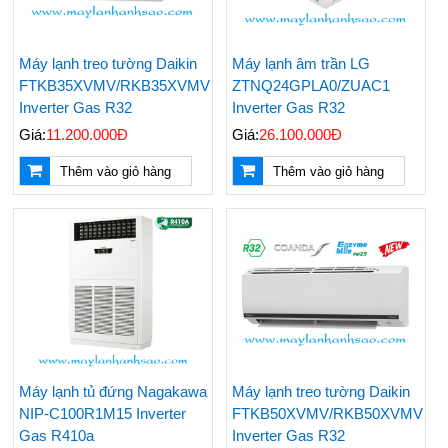
Máy lạnh treo tường Daikin
Máy lạnh âm trần LG
FTKB35XVMV/RKB35XVMV
ZTNQ24GPLA0/ZUAC1
Inverter Gas R32
Inverter Gas R32
Giá:
11.200.000Đ
Giá:
26.100.000Đ
Thêm vào giỏ hàng
Thêm vào giỏ hàng
Máy lạnh tủ đứng Nagakawa
Máy lạnh treo tường Daikin
NIP-C100R1M15 Inverter
FTKB50XVMV/RKB50XVMV
Gas R410a
Inverter Gas R32