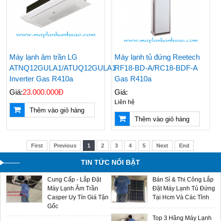
Top 5 Hãng Máy Lạnh
Các Hãng Máy Lạnh
1 Ngựa Giá Rẻ Tiết
Treo Tường Giá Rẻ
Kiệm Điện Đáng Mua
Được Chọn Mua Nhiều
Nhất
Nhất Hiện Nay
Giá Máy Lạnh Treo
Bán & Lắp Đặt Máy
Máy lạnh âm trần LG
Máy lạnh tủ đứng Reetech
Tường Casper Mới
Lạnh Tủ Đứng Aqua
ATNQ12GULA1/ATUQ12GULA1
RF18-BD-A/RC18-BDF-A
Cập Nhật - LH
5hp Giá Cạnh Tranh
Inverter Gas R410a
Gas R410a
0909588116
Giá:
23.000.000Đ
Giá:
Điều Hòa Casper
Liên hệ
Chính Hãng Giá Rẻ -
Thêm vào giỏ hàng
Sản Phẩm Mới 2024
Thêm vào giỏ hàng
Máy Lạnh Âm Trần
Multi Split LG - Gas
Aqua - Đại Lý Phân
R32 - Sản Phẩm Mới
First
Previous
1
2
3
4
5
Next
End
Phối Chính Hãng Giá
2024 Giá Sỉ Tại Ánh
Sỉ
Sao
TIN TỨC NỔI BẬT
Cung Cấp - Lắp Đặt
Bán Sỉ & Thi Công Lắp
Máy Lạnh Âm Trần
Đặt Máy Lạnh Tủ Đứng
Casper Uy Tín Giá Tận
Tại Hcm Và Các Tỉnh
Gốc
Top 3 Hãng Máy Lạnh