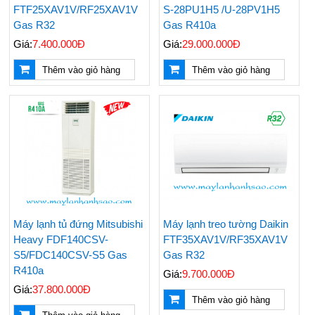
FTF25XAV1V/RF25XAV1V
S-28PU1H5 /U-28PV1H5
Gas R32
Gas R410a
Giá:
7.400.000Đ
Giá:
29.000.000Đ
Thêm vào giỏ hàng
Thêm vào giỏ hàng
Máy lạnh tủ đứng Mitsubishi
Máy lạnh treo tường Daikin
Heavy FDF140CSV-
FTF35XAV1V/RF35XAV1V
S5/FDC140CSV-S5 Gas
Gas R32
R410a
Giá:
9.700.000Đ
Giá:
37.800.000Đ
Thêm vào giỏ hàng