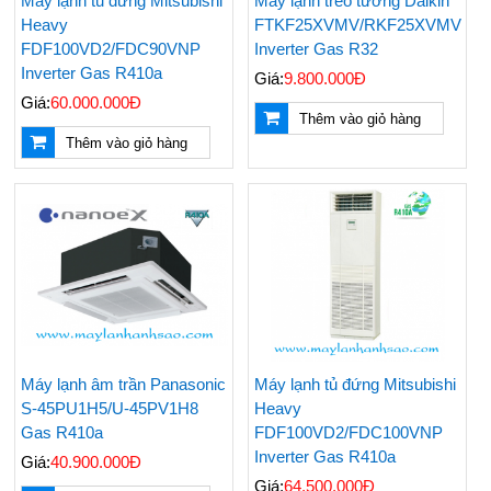
Máy lạnh tủ đứng Mitsubishi
Máy lạnh treo tường Daikin
Heavy
FTKF25XVMV/RKF25XVMV
FDF100VD2/FDC90VNP
Inverter Gas R32
Inverter Gas R410a
Giá:
9.800.000Đ
Giá:
60.000.000Đ
Thêm vào giỏ hàng
Thêm vào giỏ hàng
Máy lạnh âm trần Panasonic
Máy lạnh tủ đứng Mitsubishi
S-45PU1H5/U-45PV1H8
Heavy
Gas R410a
FDF100VD2/FDC100VNP
Inverter Gas R410a
Giá:
40.900.000Đ
Giá:
64.500.000Đ