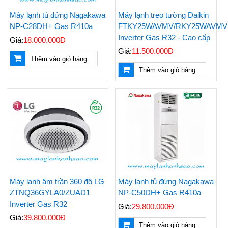
Máy lạnh tủ đứng Nagakawa
Máy lạnh treo tường Daikin
NP-C28DH+ Gas R410a
FTKY25WAVMV/RKY25WAVMV
Inverter Gas R32 - Cao cấp
Giá:
18.000.000Đ
Giá:
11.500.000Đ
Thêm vào giỏ hàng
Thêm vào giỏ hàng
Máy lạnh âm trần 360 độ LG
Máy lạnh tủ đứng Nagakawa
ZTNQ36GYLA0/ZUAD1
NP-C50DH+ Gas R410a
Inverter Gas R32
Giá:
29.800.000Đ
Giá:
39.800.000Đ
Thêm vào giỏ hàng