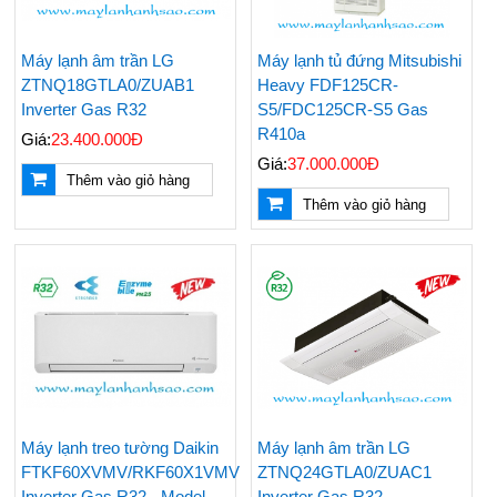
Máy lạnh âm trần LG
Máy lạnh tủ đứng Mitsubishi
ZTNQ18GTLA0/ZUAB1
Heavy FDF125CR-
Inverter Gas R32
S5/FDC125CR-S5 Gas
R410a
Giá:
23.400.000Đ
Giá:
37.000.000Đ
Thêm vào giỏ hàng
Thêm vào giỏ hàng
Máy lạnh treo tường Daikin
Máy lạnh âm trần LG
FTKF60XVMV/RKF60X1VMV
ZTNQ24GTLA0/ZUAC1
Inverter Gas R32 - Model
Inverter Gas R32