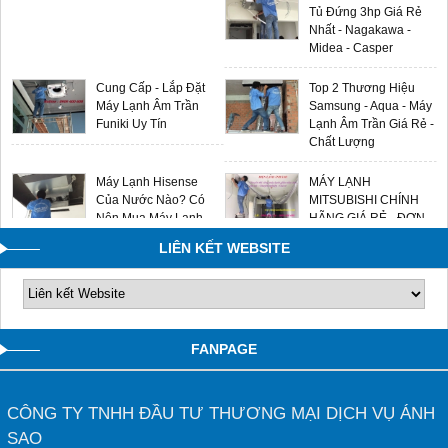
Tủ Đứng 3hp Giá Rẻ
Nhất - Nagakawa -
Midea - Casper
Cung Cấp - Lắp Đặt
Top 2 Thương Hiệu
Máy Lạnh Âm Trần
Samsung - Aqua - Máy
Funiki Uy Tín
Lạnh Âm Trần Giá Rẻ -
Chất Lượng
Máy Lạnh Hisense
MÁY LẠNH
Của Nước Nào? Có
MITSUBISHI CHÍNH
Nên Mua Máy Lạnh
HÃNG GIÁ RẺ - ĐƠN
Hisense Không?
VỊ LẮP ĐẶT UY TÍN
LIÊN KẾT WEBSITE
0909588116
FANPAGE
CÔNG TY TNHH ĐẦU TƯ THƯƠNG MẠI DỊCH VỤ ÁNH
SAO