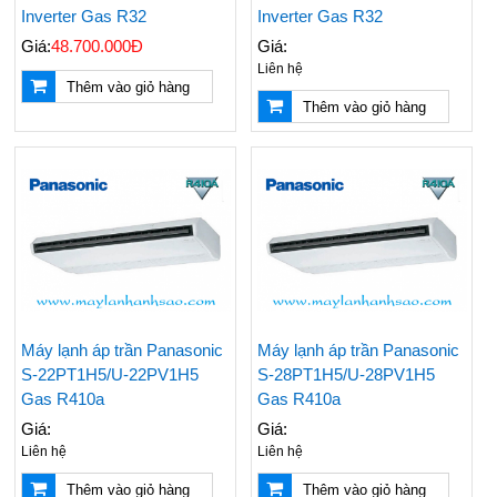
Inverter Gas R32
Inverter Gas R32
Giá:
48.700.000Đ
Giá:
Liên hệ
Thêm vào giỏ hàng
Thêm vào giỏ hàng
Nên Mua Máy Lạnh
Những Vật Tư Cần Có
Hãng Nào? Top 3
Khi Thi Công Ống
Hãng Máy Lạnh Chất
Đồng Máy Lạnh Âm
Lượng Hiện Nay
Tường
Máy lạnh áp trần Panasonic
Máy lạnh áp trần Panasonic
S-22PT1H5/U-22PV1H5
S-28PT1H5/U-28PV1H5
Đại Lý Cung Cấp Giá
Điều Hoà Treo Tường
Rẻ Máy Lạnh Tủ Đứng
Nagakawa Giá Rẻ -
Gas R410a
Gas R410a
Reetech 5hp
Lắp Đặt Tận Nơi
Giá:
Giá:
Nhanh Chóng
Liên hệ
Liên hệ
Thi Công - Lắp Đặt
Đại Lý Phân Phối Máy
Thêm vào giỏ hàng
Thêm vào giỏ hàng