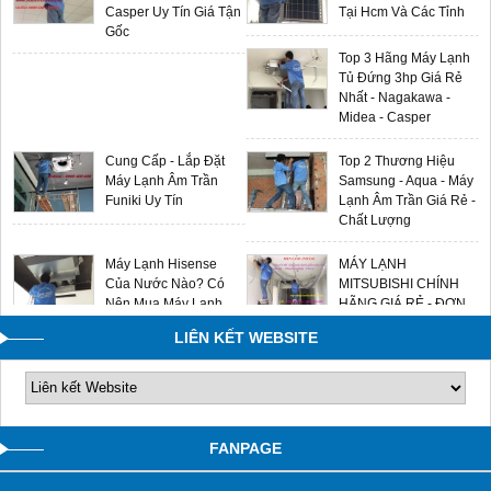
Casper Uy Tín Giá Tận
Tại Hcm Và Các Tỉnh
Gốc
Top 3 Hãng Máy Lạnh
Tủ Đứng 3hp Giá Rẻ
Nhất - Nagakawa -
Midea - Casper
Cung Cấp - Lắp Đặt
Top 2 Thương Hiệu
Máy Lạnh Âm Trần
Samsung - Aqua - Máy
Funiki Uy Tín
Lạnh Âm Trần Giá Rẻ -
Chất Lượng
Máy Lạnh Hisense
MÁY LẠNH
Của Nước Nào? Có
MITSUBISHI CHÍNH
Nên Mua Máy Lạnh
HÃNG GIÁ RẺ - ĐƠN
Hisense Không?
VỊ LẮP ĐẶT UY TÍN
LIÊN KẾT WEBSITE
0909588116
FANPAGE