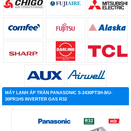
MÁY LẠNH ÁP TRẦN PANASONIC S-2430PT3H-8/U-
30PR1H5 INVERTER GAS R32