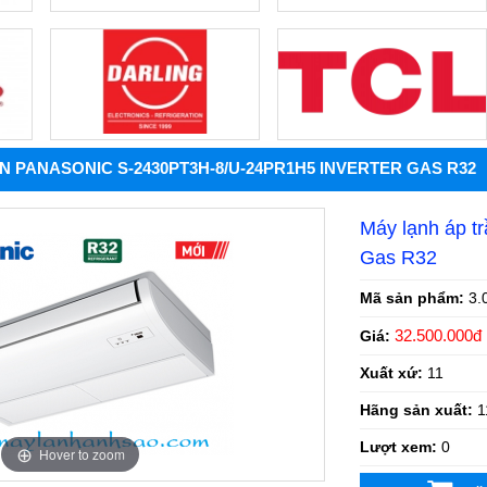
 PANASONIC S-2430PT3H-8/U-24PR1H5 INVERTER GAS R32
Máy lạnh áp t
Gas R32
Mã sản phẩm:
3.
32.500.000đ
Giá:
Xuất xứ:
11
Hãng sản xuất:
1
Lượt xem:
0
Hover to zoom