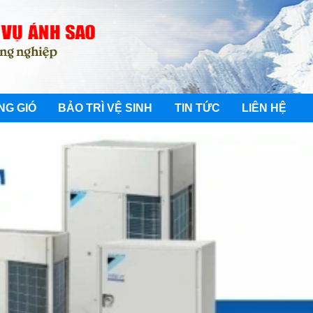
NG GIÓ
BẢO TRÌ VỆ SINH
TIN TỨC
LIÊN HỆ