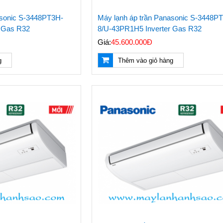
asonic S-3448PT3H-
Máy lạnh áp trần Panasonic S-3448P
r Gas R32
8/U-43PR1H5 Inverter Gas R32
Giá:
45.600.000Đ
g
Thêm vào giỏ hàng