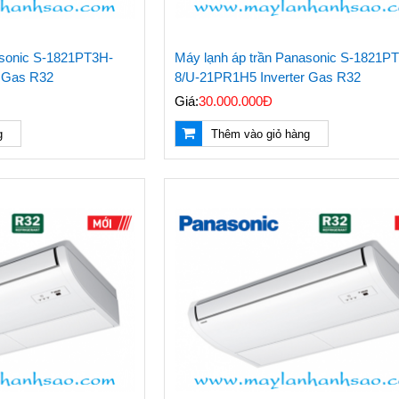
asonic S-1821PT3H-
Máy lạnh áp trần Panasonic S-1821P
r Gas R32
8/U-21PR1H5 Inverter Gas R32
Giá:
30.000.000Đ
g
Thêm vào giỏ hàng