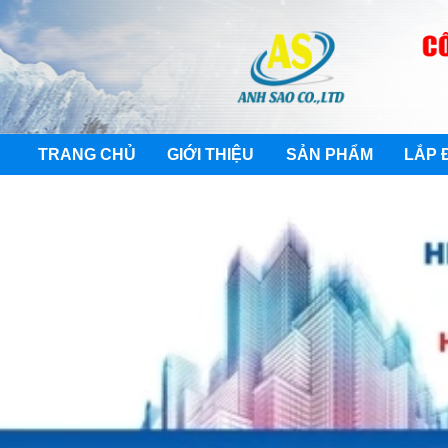
TRANG CHỦ
GIỚI THIỆU
SẢN PHẨM
LẮP 