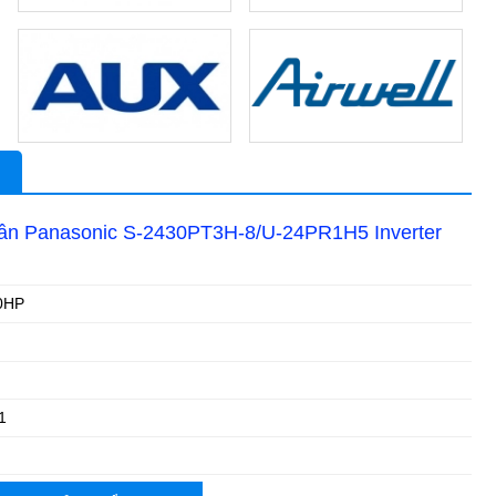
rần Panasonic S-2430PT3H-8/U-24PR1H5 Inverter
0HP
1