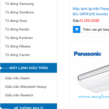
Tủ đứng Samsung
Máy lạnh áp trần Pan
Tủ đứng Sumikura
8/U-34PR1H5 Inverte
Giá:
41.000.000Đ
Tủ đứng Gree
Tủ đứng Kendo
Thêm vào giỏ hàn
Tủ đứng Koolman
Tủ đứng Hikawa
Tủ đứng Carrier
MÁY LẠNH GIẤU TRẦN
Giấu trần Daikin
Giấu trần Mitsubishi Heavy
Giấu trần Reetech
HỆ THỐNG MULTI