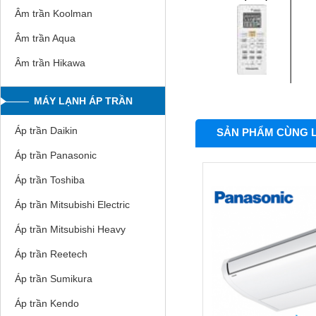
Âm trần Koolman
Âm trần Aqua
Âm trần Hikawa
MÁY LẠNH ÁP TRẦN
Áp trần Daikin
SẢN PHẨM CÙNG 
Áp trần Panasonic
Áp trần Toshiba
Áp trần Mitsubishi Electric
Áp trần Mitsubishi Heavy
Áp trần Reetech
Áp trần Sumikura
Áp trần Kendo