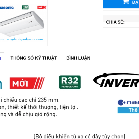
ĐẶ
CHIA SẺ:
THÔNG SỐ KỸ THUẬT
BÌNH LUẬN
M