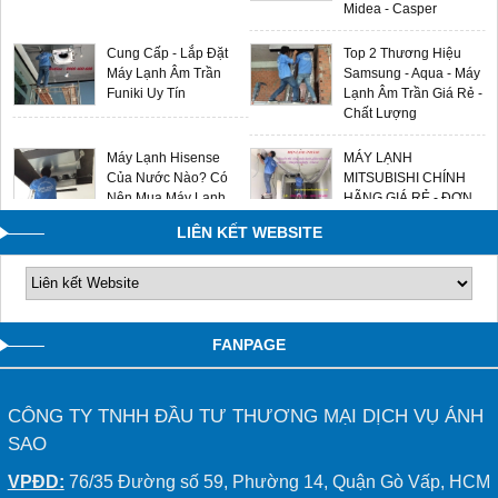
Midea - Casper
Cung Cấp - Lắp Đặt
Top 2 Thương Hiệu
Máy Lạnh Âm Trần
Samsung - Aqua - Máy
Funiki Uy Tín
Lạnh Âm Trần Giá Rẻ -
Chất Lượng
Máy Lạnh Hisense
MÁY LẠNH
Của Nước Nào? Có
MITSUBISHI CHÍNH
Nên Mua Máy Lạnh
HÃNG GIÁ RẺ - ĐƠN
Hisense Không?
VỊ LẮP ĐẶT UY TÍN
LIÊN KẾT WEBSITE
0909588116
FANPAGE
CÔNG TY TNHH ĐẦU TƯ THƯƠNG MẠI DỊCH VỤ ÁNH
SAO
VPĐD:
76/35 Đường số 59, Phường 14, Quận Gò Vấp, HCM