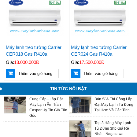
Kiệm Điện Đáng Mua
Được Chọn Mua Nhiều
Nhất
Nhất Hiện Nay
Giá Máy Lạnh Treo
Bán & Lắp Đặt Máy
Tường Casper Mới
Lạnh Tủ Đứng Aqua
Cập Nhật - LH
5hp Giá Cạnh Tranh
0909588116
Điều Hòa Casper
Máy lạnh treo tường Carrier
Máy lạnh treo tường Carrier
Chính Hãng Giá Rẻ -
CER018 Gas R410a
CER024 Gas R410a
Sản Phẩm Mới 2024
Giá:
13.000.000Đ
Giá:
17.500.000Đ
Máy Lạnh Âm Trần
Multi Split LG - Gas
Thêm vào giỏ hàng
Thêm vào giỏ hàng
Aqua - Đại Lý Phân
R32 - Sản Phẩm Mới
Phối Chính Hãng Giá
2024 Giá Sỉ Tại Ánh
Sỉ
Sao
TIN TỨC NỔI BẬT
Cung Cấp - Lắp Đặt
Bán Sỉ & Thi Công Lắp
Máy Lạnh Âm Trần
Đặt Máy Lạnh Tủ Đứng
Casper Uy Tín Giá Tận
Tại Hcm Và Các Tỉnh
Gốc
Top 3 Hãng Máy Lạnh
Tủ Đứng 3hp Giá Rẻ
Nhất - Nagakawa -