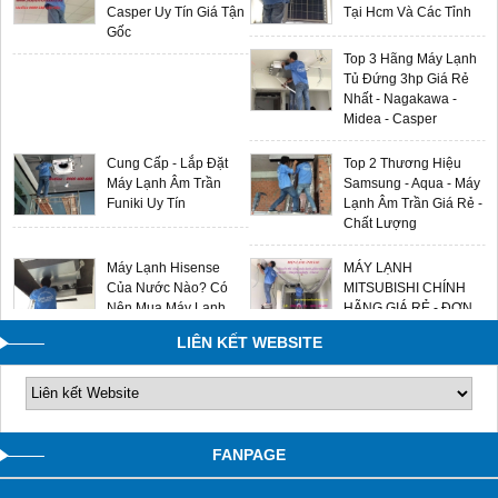
Casper Uy Tín Giá Tận
Tại Hcm Và Các Tỉnh
Gốc
Top 3 Hãng Máy Lạnh
Tủ Đứng 3hp Giá Rẻ
Nhất - Nagakawa -
Midea - Casper
Cung Cấp - Lắp Đặt
Top 2 Thương Hiệu
Máy Lạnh Âm Trần
Samsung - Aqua - Máy
Funiki Uy Tín
Lạnh Âm Trần Giá Rẻ -
Chất Lượng
Máy Lạnh Hisense
MÁY LẠNH
Của Nước Nào? Có
MITSUBISHI CHÍNH
Nên Mua Máy Lạnh
HÃNG GIÁ RẺ - ĐƠN
Hisense Không?
VỊ LẮP ĐẶT UY TÍN
LIÊN KẾT WEBSITE
0909588116
FANPAGE