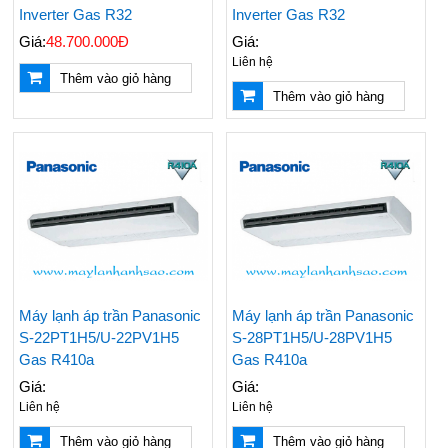
Inverter Gas R32
Inverter Gas R32
Giá:
48.700.000Đ
Giá:
Liên hệ
Thêm vào giỏ hàng
Thêm vào giỏ hàng
Nên Mua Máy Lạnh
Những Vật Tư Cần Có
Hãng Nào? Top 3
Khi Thi Công Ống
Hãng Máy Lạnh Chất
Đồng Máy Lạnh Âm
Lượng Hiện Nay
Tường
Máy lạnh áp trần Panasonic
Máy lạnh áp trần Panasonic
S-22PT1H5/U-22PV1H5
S-28PT1H5/U-28PV1H5
Đại Lý Cung Cấp Giá
Điều Hoà Treo Tường
Rẻ Máy Lạnh Tủ Đứng
Nagakawa Giá Rẻ -
Gas R410a
Gas R410a
Reetech 5hp
Lắp Đặt Tận Nơi
Giá:
Giá:
Nhanh Chóng
Liên hệ
Liên hệ
Thi Công - Lắp Đặt
Đại Lý Phân Phối Máy
Thêm vào giỏ hàng
Thêm vào giỏ hàng