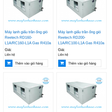
Nên Mua Máy Lạnh
Những Vật Tư Cần Có
Hãng Nào? Top 3
Khi Thi Công Ống
Hãng Máy Lạnh Chất
Đồng Máy Lạnh Âm
Lượng Hiện Nay
Tường
Máy lạnh giấu trần ống gió
Máy lạnh giấu trần ống gió
Reetech RD160-
Reetech RD200-
Đại Lý Cung Cấp Giá
Điều Hoà Treo Tường
Rẻ Máy Lạnh Tủ Đứng
Nagakawa Giá Rẻ -
L1A/RC160-L1A Gas R410a
L1A/RC100-L1A Gas R410a
Reetech 5hp
Lắp Đặt Tận Nơi
Giá:
Giá:
Nhanh Chóng
Liên hệ
Liên hệ
Thi Công - Lắp Đặt
Đại Lý Phân Phối Máy
Thêm vào giỏ hàng
Thêm vào giỏ hàng
Máy Lạnh Âm Trần
Lạnh Âm Trần LG
Chuyên Nghiệp Giá Rẻ
Chính Hãng Uy Tín Giá
Rẻ Nhất
Top 5 Hãng Máy Lạnh
Các Hãng Máy Lạnh
1 Ngựa Giá Rẻ Tiết
Treo Tường Giá Rẻ
Kiệm Điện Đáng Mua
Được Chọn Mua Nhiều
Nhất
Nhất Hiện Nay
Giá Máy Lạnh Treo
Bán & Lắp Đặt Máy