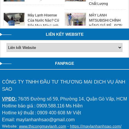
Chất Lượng
Máy Lạnh Hisense
MÁY LẠNH
Của Nước Nào? Có
MITSUBISHI CHÍNH
Nên Mua Máy Lạnh
HÃNG GIÁ RẺ - ĐƠN
Hisense Không?
VỊ LẮP ĐẶT UY TÍN
LIÊN KẾT WEBSITE
0909588116
FANPAGE
CÔNG TY TNHH ĐẦU TƯ THƯƠNG MẠI DỊCH VỤ ÁNH
SAO
VPĐD:
76/35 Đường số 59, Phường 14, Quận Gò Vấp, HCM
Hotline báo giá : 0909.588.116 Ms Hiền
Hotline kỹ thuật : 0909 400 608 Mr Việt
Email: maylanhanhsao@gmail.com
Website:
www.thicongmaylanh.com
-
https://maylanhanhsao.com/