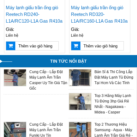
Tường Casper Mới
Lạnh Tủ Đứng Aqua
Cập Nhật - LH
5hp Giá Cạnh Tranh
Máy lạnh giấu trần ống gió
Máy lạnh giấu trần ống gió
0909588116
Reetech RD240-
Reetech RD320-
Điều Hòa Casper
L1A/RC120-L1A Gas R410a
L1A/RC160-L1A Gas R410a
Chính Hãng Giá Rẻ -
Giá:
Giá:
Sản Phẩm Mới 2024
Liên hệ
Liên hệ
Máy Lạnh Âm Trần
Multi Split LG - Gas
Thêm vào giỏ hàng
Thêm vào giỏ hàng
Aqua - Đại Lý Phân
R32 - Sản Phẩm Mới
Phối Chính Hãng Giá
2024 Giá Sỉ Tại Ánh
Sỉ
Sao
TIN TỨC NỔI BẬT
Cung Cấp - Lắp Đặt
Bán Sỉ & Thi Công Lắp
Máy Lạnh Âm Trần
Đặt Máy Lạnh Tủ Đứng
Casper Uy Tín Giá Tận
Tại Hcm Và Các Tỉnh
Gốc
Top 3 Hãng Máy Lạnh
Tủ Đứng 3hp Giá Rẻ
Nhất - Nagakawa -
Midea - Casper
Cung Cấp - Lắp Đặt
Top 2 Thương Hiệu
Máy Lạnh Âm Trần
Samsung - Aqua - Máy
Funiki Uy Tín
Lạnh Âm Trần Giá Rẻ -