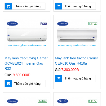
Thêm vào giỏ hàng
Thêm vào giỏ hàng
Máy lạnh treo tường Carrier
Máy lạnh treo tường Carrier
GCVBE024 Inverter Gas
CER010 Gas R410a
R32
Giá:
7.300.000Đ
Giá:
19.500.000Đ
Thêm vào giỏ hàng
Thêm vào giỏ hàng
Nên Mua Máy Lạnh
Những Vật Tư Cần Có
Hãng Nào? Top 3
Khi Thi Công Ống