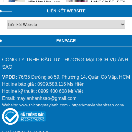
Nên Mua Máy Lạnh
HÃNG GIÁ RẺ - ĐƠN
Hisense Không?
VỊ LẮP ĐẶT UY TÍN
LIÊN KẾT WEBSITE
0909588116
FANPAGE
CÔNG TY TNHH ĐẦU TƯ THƯƠNG MẠI DỊCH VỤ ÁNH
SAO
VPĐD:
76/35 Đường số 59, Phường 14, Quận Gò Vấp, HCM
Hotline báo giá : 0909.588.116 Ms Hiền
Hotline kỹ thuật : 0909 400 608 Mr Việt
Email: maylanhanhsao@gmail.com
Website:
www.thicongmaylanh.com
-
https://maylanhanhsao.com/