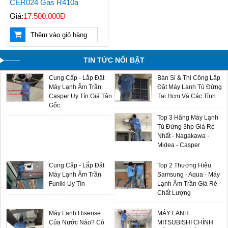
CER024 Gas R410a
Sản Phẩm Mới 2024
Giá:
17.500.000Đ
Máy Lạnh Âm Trần
Multi Split LG - Gas
Thêm vào giỏ hàng
Aqua - Đại Lý Phân
R32 - Sản Phẩm Mới
Phối Chính Hãng Giá
2024 Giá Sỉ Tại Ánh
Sỉ
Sao
TIN TỨC NỔI BẬT
Cung Cấp - Lắp Đặt
Bán Sỉ & Thi Công Lắp
Máy Lạnh Âm Trần
Đặt Máy Lạnh Tủ Đứng
Casper Uy Tín Giá Tận
Tại Hcm Và Các Tỉnh
Gốc
Top 3 Hãng Máy Lạnh
Tủ Đứng 3hp Giá Rẻ
Nhất - Nagakawa -
Midea - Casper
Cung Cấp - Lắp Đặt
Top 2 Thương Hiệu
Máy Lạnh Âm Trần
Samsung - Aqua - Máy
Funiki Uy Tín
Lạnh Âm Trần Giá Rẻ -
Chất Lượng
Máy Lạnh Hisense
MÁY LẠNH
Của Nước Nào? Có
MITSUBISHI CHÍNH