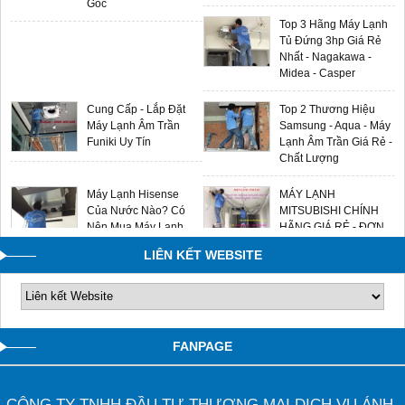
Gốc
Top 3 Hãng Máy Lạnh
Tủ Đứng 3hp Giá Rẻ
Nhất - Nagakawa -
Midea - Casper
Cung Cấp - Lắp Đặt
Top 2 Thương Hiệu
Máy Lạnh Âm Trần
Samsung - Aqua - Máy
Funiki Uy Tín
Lạnh Âm Trần Giá Rẻ -
Chất Lượng
Máy Lạnh Hisense
MÁY LẠNH
Của Nước Nào? Có
MITSUBISHI CHÍNH
Nên Mua Máy Lạnh
HÃNG GIÁ RẺ - ĐƠN
Hisense Không?
VỊ LẮP ĐẶT UY TÍN
LIÊN KẾT WEBSITE
0909588116
FANPAGE
CÔNG TY TNHH ĐẦU TƯ THƯƠNG MẠI DỊCH VỤ ÁNH