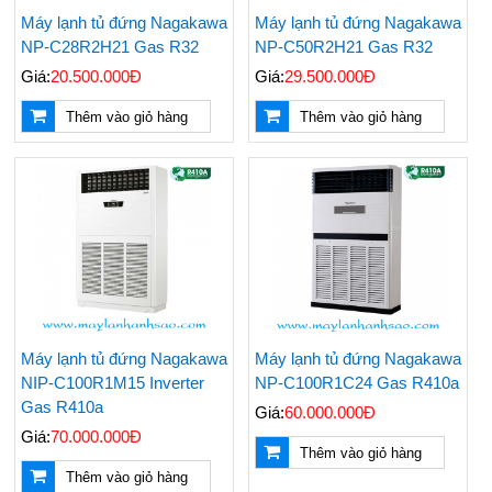
Máy lạnh tủ đứng Nagakawa
Máy lạnh tủ đứng Nagakawa
NP-C28R2H21 Gas R32
NP-C50R2H21 Gas R32
Giá:
20.500.000Đ
Giá:
29.500.000Đ
Thêm vào giỏ hàng
Thêm vào giỏ hàng
Nên Mua Máy Lạnh
Những Vật Tư Cần Có
Hãng Nào? Top 3
Khi Thi Công Ống
Hãng Máy Lạnh Chất
Đồng Máy Lạnh Âm
Lượng Hiện Nay
Tường
Đại Lý Cung Cấp Giá
Điều Hoà Treo Tường
Máy lạnh tủ đứng Nagakawa
Máy lạnh tủ đứng Nagakawa
Rẻ Máy Lạnh Tủ Đứng
Nagakawa Giá Rẻ -
NIP-C100R1M15 Inverter
NP-C100R1C24 Gas R410a
Reetech 5hp
Lắp Đặt Tận Nơi
Nhanh Chóng
Gas R410a
Giá:
60.000.000Đ
Giá:
70.000.000Đ
Thi Công - Lắp Đặt
Đại Lý Phân Phối Máy
Thêm vào giỏ hàng
Máy Lạnh Âm Trần
Lạnh Âm Trần LG
Thêm vào giỏ hàng
Chuyên Nghiệp Giá Rẻ
Chính Hãng Uy Tín Giá