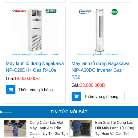
Rẻ Nhất
Top 5 Hãng Máy Lạnh
Các Hãng Máy Lạnh
1 Ngựa Giá Rẻ Tiết
Treo Tường Giá Rẻ
Kiệm Điện Đáng Mua
Được Chọn Mua Nhiều
Nhất
Nhất Hiện Nay
Giá Máy Lạnh Treo
Bán & Lắp Đặt Máy
Tường Casper Mới
Lạnh Tủ Đứng Aqua
Cập Nhật - LH
5hp Giá Cạnh Tranh
0909588116
Máy lạnh tủ đứng Nagakawa
Máy lạnh tủ đứng Nagakawa
Điều Hòa Casper
NP-C28DH+ Gas R410a
NIP-A30DC Inverter Gas
Chính Hãng Giá Rẻ -
R32
Giá:
18.000.000Đ
Sản Phẩm Mới 2024
Giá:
23.000.000Đ
Thêm vào giỏ hàng
Máy Lạnh Âm Trần
Multi Split LG - Gas
Thêm vào giỏ hàng
Aqua - Đại Lý Phân
R32 - Sản Phẩm Mới
Phối Chính Hãng Giá
2024 Giá Sỉ Tại Ánh
Sỉ
Sao
TIN TỨC NỔI BẬT
Cung Cấp - Lắp Đặt
Bán Sỉ & Thi Công Lắp
Máy Lạnh Âm Trần
Đặt Máy Lạnh Tủ Đứng
Casper Uy Tín Giá Tận
Tại Hcm Và Các Tỉnh