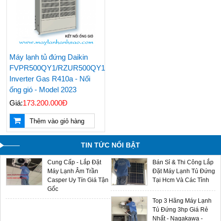
1 Ngựa Giá Rẻ Tiết
Treo Tường Giá Rẻ
Kiệm Điện Đáng Mua
Được Chọn Mua Nhiều
Nhất
Nhất Hiện Nay
Giá Máy Lạnh Treo
Bán & Lắp Đặt Máy
Tường Casper Mới
Lạnh Tủ Đứng Aqua
Máy lạnh tủ đứng Daikin
Cập Nhật - LH
5hp Giá Cạnh Tranh
0909588116
FVPR500QY1/RZUR500QY1
Điều Hòa Casper
Inverter Gas R410a - Nối
Chính Hãng Giá Rẻ -
ống gió - Model 2023
Sản Phẩm Mới 2024
Giá:
173.200.000Đ
Máy Lạnh Âm Trần
Multi Split LG - Gas
Thêm vào giỏ hàng
Aqua - Đại Lý Phân
R32 - Sản Phẩm Mới
Phối Chính Hãng Giá
2024 Giá Sỉ Tại Ánh
Sỉ
Sao
TIN TỨC NỔI BẬT
Cung Cấp - Lắp Đặt
Bán Sỉ & Thi Công Lắp
Máy Lạnh Âm Trần
Đặt Máy Lạnh Tủ Đứng
Casper Uy Tín Giá Tận
Tại Hcm Và Các Tỉnh
Gốc
Top 3 Hãng Máy Lạnh
Tủ Đứng 3hp Giá Rẻ
Nhất - Nagakawa -