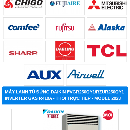
MÁY LẠNH TỦ ĐỨNG DAIKIN FVGR250QY1/RZUR250QY1
INVERTER GAS R410A - THỔI TRỰC TIẾP - MODEL 2023