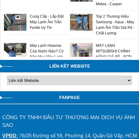
Midea - Casper
Cung Cấp - Lắp Đặt
Top 2 Thương Hiệu
Máy Lạnh Âm Trần
Samsung - Aqua - Máy
Funiki Uy Tín
Lạnh Âm Trần Giá Rẻ -
Chất Lượng
Máy Lạnh Hisense
MÁY LẠNH
Của Nước Nào? Có
MITSUBISHI CHÍNH
Nên Mua Máy Lạnh
HÃNG GIÁ RẺ - ĐƠN
Hisense Không?
VỊ LẮP ĐẶT UY TÍN
LIÊN KẾT WEBSITE
0909588116
FANPAGE
CÔNG TY TNHH ĐẦU TƯ THƯƠNG MẠI DỊCH VỤ ÁNH
SAO
VPĐD:
76/35 Đường số 59, Phường 14, Quận Gò Vấp, HCM