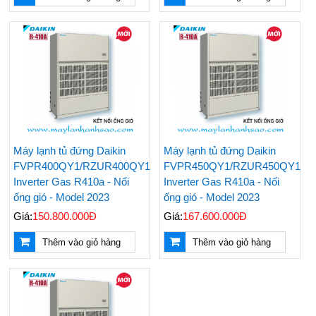
Nên Mua Máy Lạnh
Những Vật Tư Cần Có
Hãng Nào? Top 3
Khi Thi Công Ống
Hãng Máy Lạnh Chất
Đồng Máy Lạnh Âm
Lượng Hiện Nay
Tường
Máy lạnh tủ đứng Daikin
Máy lạnh tủ đứng Daikin
FVPR400QY1/RZUR400QY1
FVPR450QY1/RZUR450QY1
Đại Lý Cung Cấp Giá
Điều Hoà Treo Tường
Inverter Gas R410a - Nối
Inverter Gas R410a - Nối
Rẻ Máy Lạnh Tủ Đứng
Nagakawa Giá Rẻ -
ống gió - Model 2023
ống gió - Model 2023
Reetech 5hp
Lắp Đặt Tận Nơi
Nhanh Chóng
Giá:
150.800.000Đ
Giá:
167.600.000Đ
Thi Công - Lắp Đặt
Đại Lý Phân Phối Máy
Thêm vào giỏ hàng
Thêm vào giỏ hàng
Máy Lạnh Âm Trần
Lạnh Âm Trần LG
Chuyên Nghiệp Giá Rẻ
Chính Hãng Uy Tín Giá
Rẻ Nhất
Top 5 Hãng Máy Lạnh
Các Hãng Máy Lạnh