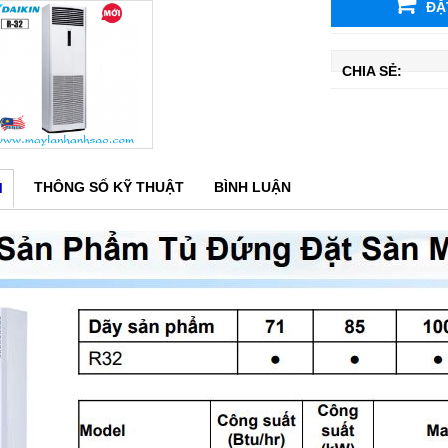
ĐẶ
CHIA SẺ:
THÔNG SỐ KỸ THUẬT
BÌNH LUẬN
M