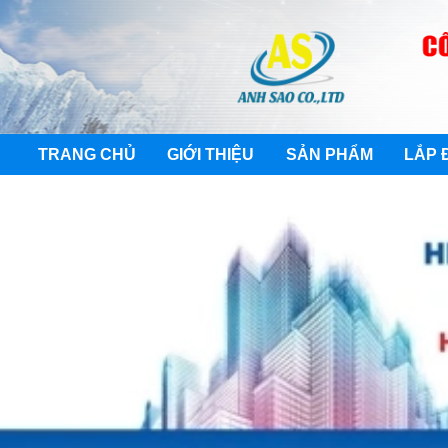
TRANG CHỦ
GIỚI THIỆU
SẢN PHẨM
LẮP 