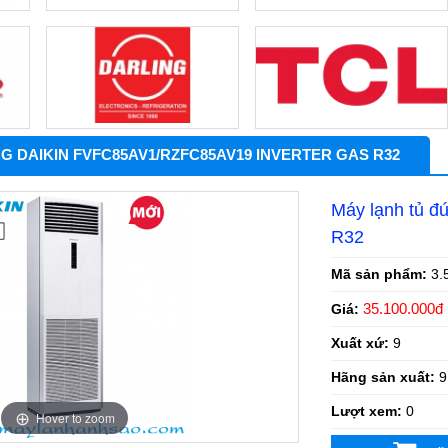
G DAIKIN FVFC85AV1/RZFC85AV19 INVERTER GAS R32
Máy lạnh tủ 
R32
Mã sản phẩm:
3.
35.100.000đ
Giá:
Xuất xứ:
9
Hãng sản xuất:
9
Lượt xem:
0
Hover to zoom