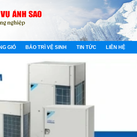
NG GIÓ
BẢO TRÌ VỆ SINH
TIN TỨC
LIÊN HỆ