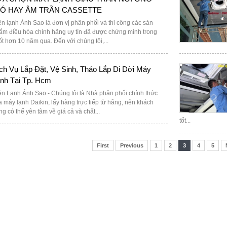
IÓ HAY ÂM TRẦN CASSETTE
ện lạnh Ánh Sao là đơn vị phân phối và thi công các sản
ẩm điều hòa chính hãng uy tín đã được chứng minh trong
ốt hơn 10 năm qua. Đến với chúng tôi,...
ch Vụ Lắp Đặt, Vệ Sinh, Tháo Lắp Di Dời Máy
nh Tại Tp. Hcm
ện Lạnh Ánh Sao - Chúng tôi là Nhà phân phối chính thức
a máy lạnh Daikin, lấy hàng trực tiếp từ hãng, nên khách
ng có thể yên tâm về giá cả và chất...
tốt...
First
Previous
1
2
3
4
5