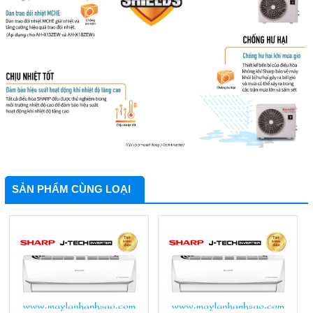
SẢN PHẨM CÙNG LOẠI
Nên Mua Máy Lạnh
Những Vật Tư Cần Có
Hãng Nào? Top 3
Khi Thi Công Ống
Hãng Máy Lạnh Chất
Đồng Máy Lạnh Âm
Lượng Hiện Nay
Tường