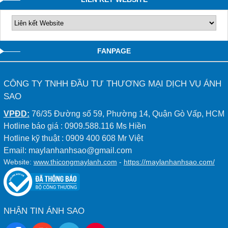
0909588116
FANPAGE
CÔNG TY TNHH ĐẦU TƯ THƯƠNG MẠI DỊCH VỤ ÁNH
SAO
VPĐD:
76/35 Đường số 59, Phường 14, Quận Gò Vấp, HCM
Hotline báo giá : 0909.588.116 Ms Hiền
Hotline kỹ thuật : 0909 400 608 Mr Việt
Email: maylanhanhsao@gmail.com
Website:
www.thicongmaylanh.com
-
https://maylanhanhsao.com/
NHẬN TIN ÁNH SAO