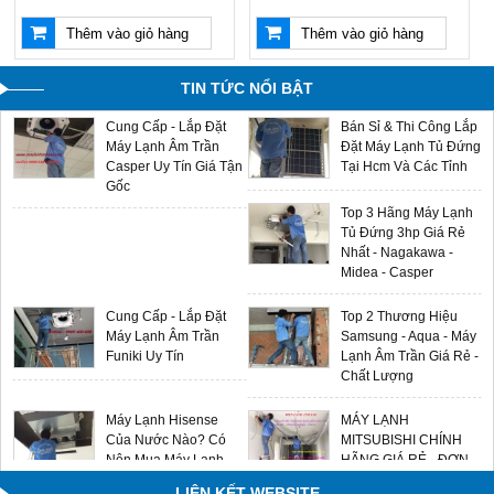
Máy Lạnh Âm Trần
Multi Split LG - Gas
Thêm vào giỏ hàng
Thêm vào giỏ hàng
Aqua - Đại Lý Phân
R32 - Sản Phẩm Mới
Phối Chính Hãng Giá
2024 Giá Sỉ Tại Ánh
Sỉ
Sao
TIN TỨC NỔI BẬT
Cung Cấp - Lắp Đặt
Bán Sỉ & Thi Công Lắp
Máy Lạnh Âm Trần
Đặt Máy Lạnh Tủ Đứng
Casper Uy Tín Giá Tận
Tại Hcm Và Các Tỉnh
Gốc
Top 3 Hãng Máy Lạnh
Tủ Đứng 3hp Giá Rẻ
Nhất - Nagakawa -
Midea - Casper
Cung Cấp - Lắp Đặt
Top 2 Thương Hiệu
Máy Lạnh Âm Trần
Samsung - Aqua - Máy
Funiki Uy Tín
Lạnh Âm Trần Giá Rẻ -
Chất Lượng
Máy Lạnh Hisense
MÁY LẠNH
Của Nước Nào? Có
MITSUBISHI CHÍNH
Nên Mua Máy Lạnh
HÃNG GIÁ RẺ - ĐƠN
Hisense Không?
VỊ LẮP ĐẶT UY TÍN
LIÊN KẾT WEBSITE