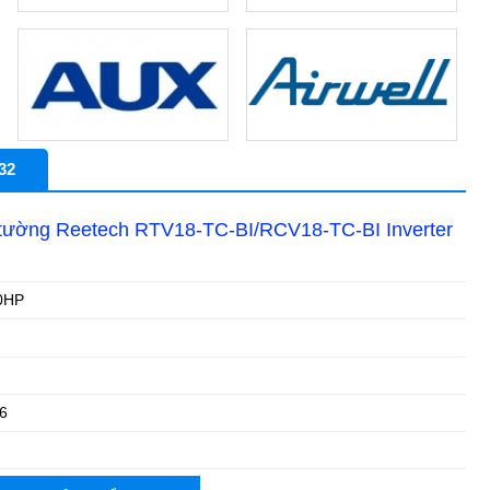
32
 tường Reetech RTV18-TC-BI/RCV18-TC-BI Inverter
0HP
6