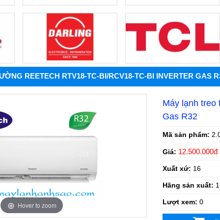
ƯỜNG REETECH RTV18-TC-BI/RCV18-TC-BI INVERTER GAS R
Máy lạnh treo
Gas R32
Mã sản phẩm:
2.
12.500.000đ
Giá:
Xuất xứ:
16
Hãng sản xuất:
1
Lượt xem:
0
Hover to zoom