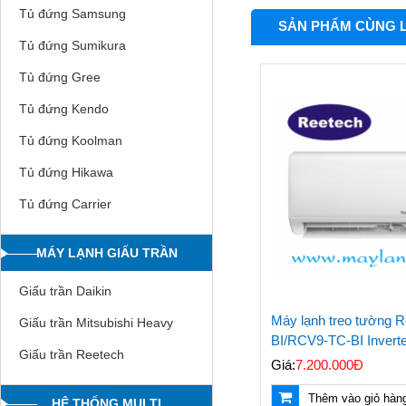
Tủ đứng Samsung
SẢN PHẨM CÙNG 
Tủ đứng Sumikura
Tủ đứng Gree
Tủ đứng Kendo
Tủ đứng Koolman
Tủ đứng Hikawa
Tủ đứng Carrier
MÁY LẠNH GIẤU TRẦN
Giấu trần Daikin
Máy lạnh treo tường 
Giấu trần Mitsubishi Heavy
BI/RCV9-TC-BI Invert
Giấu trần Reetech
Giá:
7.200.000Đ
Thêm vào giỏ hàn
HỆ THỐNG MULTI