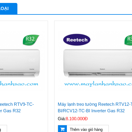
LOẠI
Reetech RTV9-TC-
Máy lạnh treo tường Reetech RTV12-
er Gas R32
BI/RCV12-TC-BI Inverter Gas R32
Giá:
8.100.000Đ
g
Thêm vào giỏ hàng