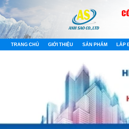
TRANG CHỦ
GIỚI THIỆU
SẢN PHẨM
LẮP 