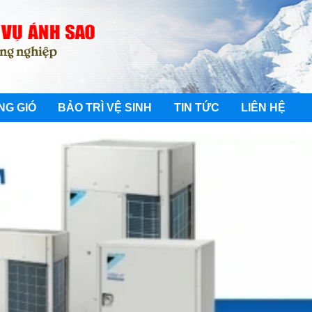
NG GIÓ
BẢO TRÌ VỆ SINH
TIN TỨC
LIÊN HỆ