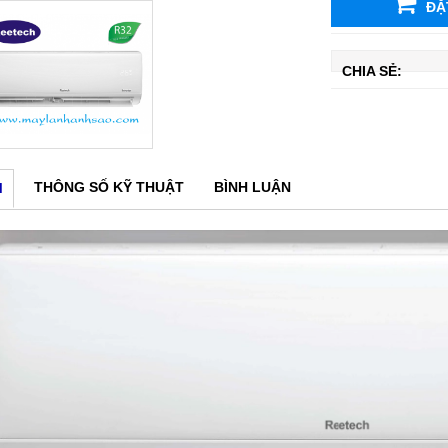
ĐẶ
CHIA SẺ:
THÔNG SỐ KỸ THUẬT
BÌNH LUẬN
M