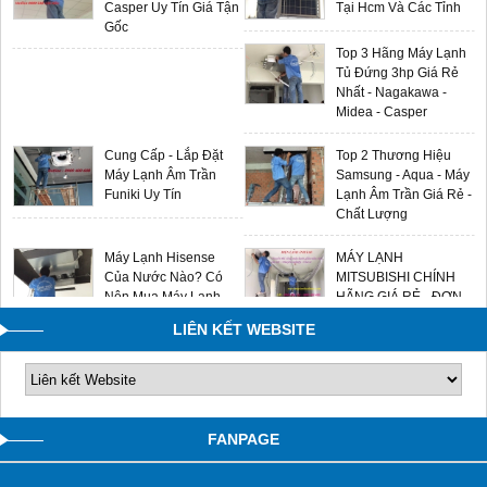
Casper Uy Tín Giá Tận
Tại Hcm Và Các Tỉnh
Gốc
Top 3 Hãng Máy Lạnh
Tủ Đứng 3hp Giá Rẻ
Nhất - Nagakawa -
Midea - Casper
Cung Cấp - Lắp Đặt
Top 2 Thương Hiệu
Máy Lạnh Âm Trần
Samsung - Aqua - Máy
Funiki Uy Tín
Lạnh Âm Trần Giá Rẻ -
Chất Lượng
Máy Lạnh Hisense
MÁY LẠNH
Của Nước Nào? Có
MITSUBISHI CHÍNH
Nên Mua Máy Lạnh
HÃNG GIÁ RẺ - ĐƠN
Hisense Không?
VỊ LẮP ĐẶT UY TÍN
LIÊN KẾT WEBSITE
0909588116
FANPAGE