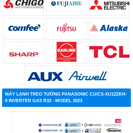
MÁY LẠNH TREO TƯỜNG PANASONIC CU/CS-XU12ZKH-
8 INVERTER GAS R32 - MODEL 2023