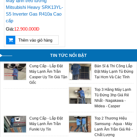
Máy lạnh treo tường
Cập Nhật - LH
5hp Giá Cạnh Tranh
0909588116
Mitsubishi Heavy SRK13YL-
Điều Hòa Casper
S5 Inverter Gas R410a Cao
Chính Hãng Giá Rẻ -
cấp
Sản Phẩm Mới 2024
Giá:
12.900.000Đ
Máy Lạnh Âm Trần
Multi Split LG - Gas
Thêm vào giỏ hàng
Aqua - Đại Lý Phân
R32 - Sản Phẩm Mới
Phối Chính Hãng Giá
2024 Giá Sỉ Tại Ánh
Sỉ
Sao
TIN TỨC NỔI BẬT
Cung Cấp - Lắp Đặt
Bán Sỉ & Thi Công Lắp
Máy Lạnh Âm Trần
Đặt Máy Lạnh Tủ Đứng
Casper Uy Tín Giá Tận
Tại Hcm Và Các Tỉnh
Gốc
Top 3 Hãng Máy Lạnh
Tủ Đứng 3hp Giá Rẻ
Nhất - Nagakawa -
Midea - Casper
Cung Cấp - Lắp Đặt
Top 2 Thương Hiệu
Máy Lạnh Âm Trần
Samsung - Aqua - Máy
Funiki Uy Tín
Lạnh Âm Trần Giá Rẻ -
Chất Lượng