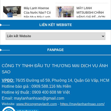
Máy Lạnh Hisense
MÁY LẠNH
Của Nước Nào? Có
MITSUBISHI CHÍNH
Nên Mua Máy Lạnh
HÃNG GIÁ RẺ - ĐƠN
Hisense Không?
VỊ LẮP ĐẶT UY TÍN
LIÊN KẾT WEBSITE
0909588116
FANPAGE
CÔNG TY TNHH ĐẦU TƯ THƯƠNG MẠI DỊCH VỤ ÁNH
SAO
VPĐD:
76/35 Đường số 59, Phường 14, Quận Gò Vấp, HCM
Hotline báo giá : 0909.588.116 Ms Hiền
Hotline kỹ thuật : 0909 400 608 Mr Việt
Email: maylanhanhsao@gmail.com
Website:
www.thicongmaylanh.com
-
https://maylanhanhsao.com/