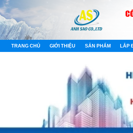
TRANG CHỦ
GIỚI THIỆU
SẢN PHẨM
LẮP 