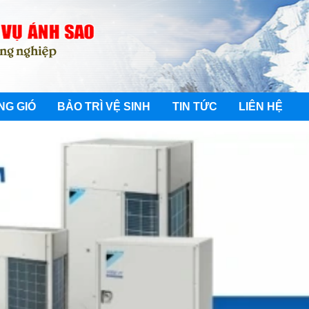
NG GIÓ
BẢO TRÌ VỆ SINH
TIN TỨC
LIÊN HỆ