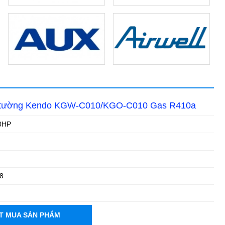
o tường Kendo KGW-C010/KGO-C010 Gas R410a
0HP
8
T MUA SẢN PHẨM