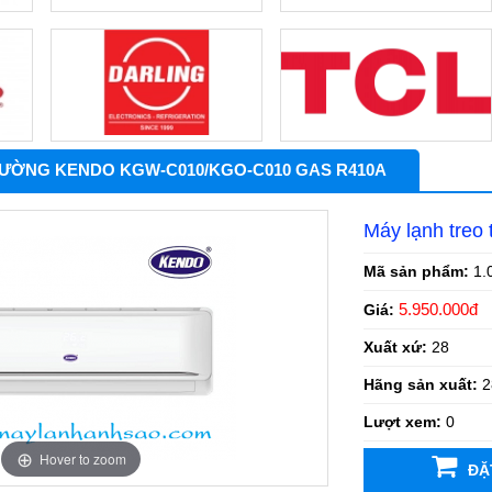
ƯỜNG KENDO KGW-C010/KGO-C010 GAS R410A
Máy lạnh tre
Mã sản phẩm:
1.
5.950.000đ
Giá:
Xuất xứ:
28
Hãng sản xuất:
2
Lượt xem:
0
Hover to zoom
ĐẶ