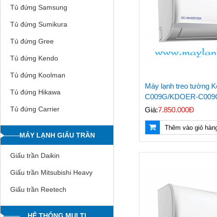
Tủ đứng Samsung
Tủ đứng Sumikura
Tủ đứng Gree
Tủ đứng Kendo
Tủ đứng Koolman
Máy lạnh treo tường
Tủ đứng Hikawa
C009G/KDOER-C009G 
Tủ đứng Carrier
Giá:
7.850.000Đ
Thêm vào giỏ hàn
MÁY LẠNH GIẤU TRẦN
Giấu trần Daikin
Giấu trần Mitsubishi Heavy
Giấu trần Reetech
HỆ THỐNG MULTI