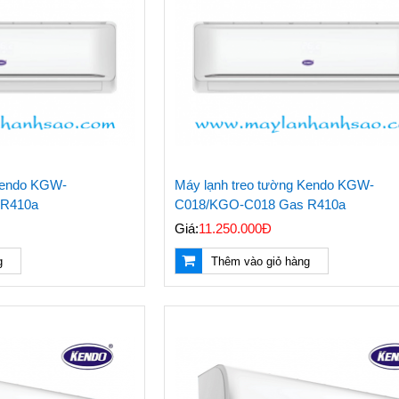
 Kendo KGW-
Máy lạnh treo tường Kendo KGW-
 R410a
C018/KGO-C018 Gas R410a
Giá:
11.250.000Đ
g
Thêm vào giỏ hàng