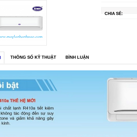
CHIA SẺ:
THÔNG SỐ KỸ THUẬT
BÌNH LUẬN
M