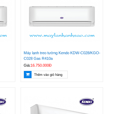
Máy lạnh treo tường Kendo KDW-C028/KGO-
C028 Gas R410a
Giá:
16.750.000Đ
Thêm vào giỏ hàng