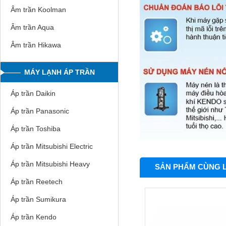
Âm trần Koolman
Âm trần Aqua
Âm trần Hikawa
MÁY LẠNH ÁP TRẦN
Áp trần Daikin
Áp trần Panasonic
Áp trần Toshiba
Áp trần Mitsubishi Electric
Áp trần Mitsubishi Heavy
SẢN PHẨM CÙNG 
Áp trần Reetech
Áp trần Sumikura
Áp trần Kendo