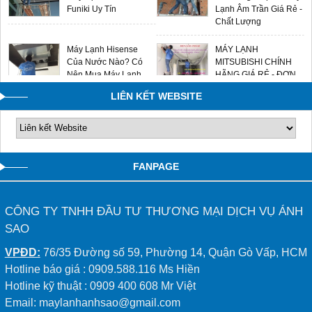
Funiki Uy Tín
Lạnh Âm Trần Giá Rẻ -
Chất Lượng
Máy Lạnh Hisense
MÁY LẠNH
Của Nước Nào? Có
MITSUBISHI CHÍNH
Nên Mua Máy Lạnh
HÃNG GIÁ RẺ - ĐƠN
Hisense Không?
VỊ LẮP ĐẶT UY TÍN
LIÊN KẾT WEBSITE
0909588116
FANPAGE
CÔNG TY TNHH ĐẦU TƯ THƯƠNG MẠI DỊCH VỤ ÁNH
SAO
VPĐD:
76/35 Đường số 59, Phường 14, Quận Gò Vấp, HCM
Hotline báo giá : 0909.588.116 Ms Hiền
Hotline kỹ thuật : 0909 400 608 Mr Việt
Email: maylanhanhsao@gmail.com