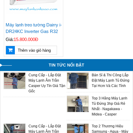
Giá Máy Lạnh Treo
Bán & Lắp Đặt Máy
Tường Casper Mới
Lạnh Tủ Đứng Aqua
Cập Nhật - LH
5hp Giá Cạnh Tranh
0909588116
Điều Hòa Casper
Máy lạnh treo tường Dairry i-
Chính Hãng Giá Rẻ -
DR24KC Inverter Gas R32
Sản Phẩm Mới 2024
Giá:
15.800.000Đ
Máy Lạnh Âm Trần
Multi Split LG - Gas
Thêm vào giỏ hàng
Aqua - Đại Lý Phân
R32 - Sản Phẩm Mới
Phối Chính Hãng Giá
2024 Giá Sỉ Tại Ánh
Sỉ
Sao
TIN TỨC NỔI BẬT
Cung Cấp - Lắp Đặt
Bán Sỉ & Thi Công Lắp
Máy Lạnh Âm Trần
Đặt Máy Lạnh Tủ Đứng
Casper Uy Tín Giá Tận
Tại Hcm Và Các Tỉnh
Gốc
Top 3 Hãng Máy Lạnh
Tủ Đứng 3hp Giá Rẻ
Nhất - Nagakawa -
Midea - Casper
Cung Cấp - Lắp Đặt
Top 2 Thương Hiệu
Máy Lạnh Âm Trần
Samsung - Aqua - Máy