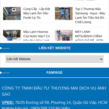
Cung Cấp - Lắp Đặt
Top 2 Thương Hiệu
Máy Lạnh Âm Trần
Samsung - Aqua - Máy
Funiki Uy Tín
Lạnh Âm Trần Giá Rẻ -
Chất Lượng
Máy Lạnh Hisense
MÁY LẠNH
Của Nước Nào? Có
MITSUBISHI CHÍNH
Nên Mua Máy Lạnh
HÃNG GIÁ RẺ - ĐƠN
Hisense Không?
VỊ LẮP ĐẶT UY TÍN
LIÊN KẾT WEBSITE
0909588116
FANPAGE
CÔNG TY TNHH ĐẦU TƯ THƯƠNG MẠI DỊCH VỤ ÁNH
SAO
VPĐD:
76/35 Đường số 59, Phường 14, Quận Gò Vấp, HCM
Hotline báo giá : 0909.588.116 Ms Hiền