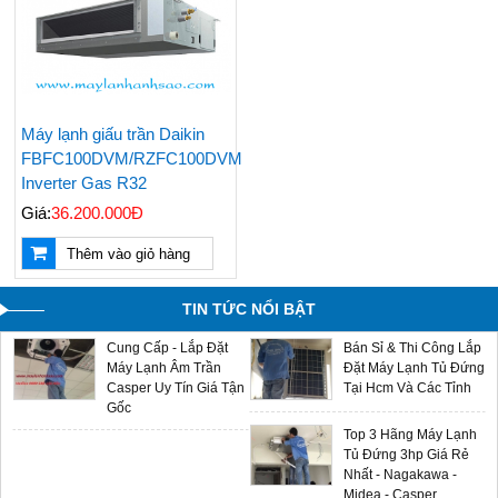
Kiệm Điện Đáng Mua
Được Chọn Mua Nhiều
Nhất
Nhất Hiện Nay
Giá Máy Lạnh Treo
Bán & Lắp Đặt Máy
Tường Casper Mới
Lạnh Tủ Đứng Aqua
Cập Nhật - LH
5hp Giá Cạnh Tranh
0909588116
Máy lạnh giấu trần Daikin
Điều Hòa Casper
FBFC100DVM/RZFC100DVM
Chính Hãng Giá Rẻ -
Inverter Gas R32
Sản Phẩm Mới 2024
Giá:
36.200.000Đ
Máy Lạnh Âm Trần
Multi Split LG - Gas
Thêm vào giỏ hàng
Aqua - Đại Lý Phân
R32 - Sản Phẩm Mới
Phối Chính Hãng Giá
2024 Giá Sỉ Tại Ánh
Sỉ
Sao
TIN TỨC NỔI BẬT
Cung Cấp - Lắp Đặt
Bán Sỉ & Thi Công Lắp
Máy Lạnh Âm Trần
Đặt Máy Lạnh Tủ Đứng
Casper Uy Tín Giá Tận
Tại Hcm Và Các Tỉnh
Gốc
Top 3 Hãng Máy Lạnh
Tủ Đứng 3hp Giá Rẻ
Nhất - Nagakawa -
Midea - Casper