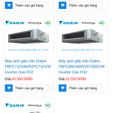
Thêm vào giỏ hàng
Thêm vào giỏ hàng
Nên Mua Máy Lạnh
Những Vật Tư Cần Có
Hãng Nào? Top 3
Khi Thi Công Ống
Hãng Máy Lạnh Chất
Đồng Máy Lạnh Âm
Lượng Hiện Nay
Tường
Đại Lý Cung Cấp Giá
Điều Hoà Treo Tường
Máy lạnh giấu trần Daikin
Máy lạnh giấu trần Daikin
Rẻ Máy Lạnh Tủ Đứng
Nagakawa Giá Rẻ -
FBFC71DVM/RZFC71DVM
FBFC85DVM/RZFC85DVM
Reetech 5hp
Lắp Đặt Tận Nơi
Nhanh Chóng
Inverter Gas R32
Inverter Gas R32
Giá:
30.500.000Đ
Giá:
31.550.000Đ
Thi Công - Lắp Đặt
Đại Lý Phân Phối Máy
Máy Lạnh Âm Trần
Lạnh Âm Trần LG
Thêm vào giỏ hàng
Thêm vào giỏ hàng
Chuyên Nghiệp Giá Rẻ
Chính Hãng Uy Tín Giá
Rẻ Nhất
Top 5 Hãng Máy Lạnh
Các Hãng Máy Lạnh
1 Ngựa Giá Rẻ Tiết
Treo Tường Giá Rẻ