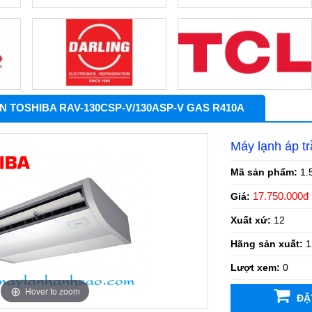
 TOSHIBA RAV-130CSP-V/130ASP-V GAS R410A
Máy lạnh áp 
Mã sản phẩm:
1.
17.750.000đ
Giá:
Xuất xứ:
12
Hãng sản xuất:
1
Lượt xem:
0
Hover to zoom
ĐẶ