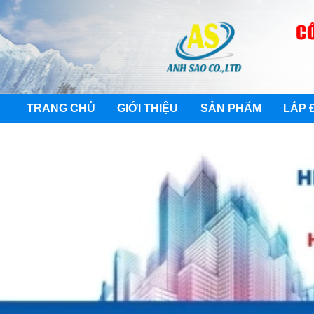
TRANG CHỦ
GIỚI THIỆU
SẢN PHẨM
LẮP 