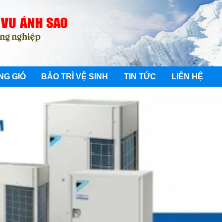
NG GIÓ
BẢO TRÌ VỆ SINH
TIN TỨC
LIÊN HỆ