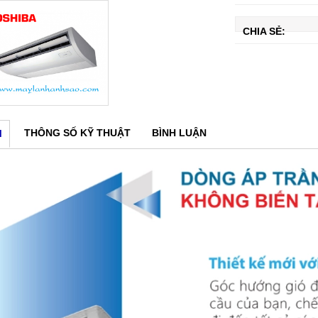
CHIA SẺ:
THÔNG SỐ KỸ THUẬT
BÌNH LUẬN
M