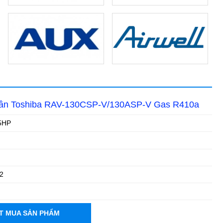
trần Toshiba RAV-130CSP-V/130ASP-V Gas R410a
5HP
2
T MUA SẢN PHẨM