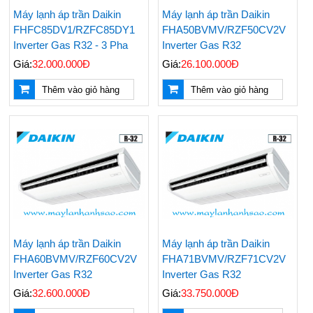
Máy lạnh áp trần Daikin
Máy lạnh áp trần Daikin
FHFC85DV1/RZFC85DY1
FHA50BVMV/RZF50CV2V
Inverter Gas R32 - 3 Pha
Inverter Gas R32
Giá:
32.000.000Đ
Giá:
26.100.000Đ
Thêm vào giỏ hàng
Thêm vào giỏ hàng
Nên Mua Máy Lạnh
Những Vật Tư Cần Có
Hãng Nào? Top 3
Khi Thi Công Ống
Hãng Máy Lạnh Chất
Đồng Máy Lạnh Âm
Lượng Hiện Nay
Tường
Đại Lý Cung Cấp Giá
Điều Hoà Treo Tường
Máy lạnh áp trần Daikin
Máy lạnh áp trần Daikin
Rẻ Máy Lạnh Tủ Đứng
Nagakawa Giá Rẻ -
FHA60BVMV/RZF60CV2V
FHA71BVMV/RZF71CV2V
Reetech 5hp
Lắp Đặt Tận Nơi
Nhanh Chóng
Inverter Gas R32
Inverter Gas R32
Giá:
32.600.000Đ
Giá:
33.750.000Đ
Thi Công - Lắp Đặt
Đại Lý Phân Phối Máy