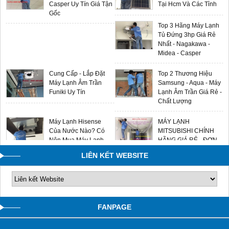
Casper Uy Tín Giá Tận
Tại Hcm Và Các Tỉnh
Gốc
Top 3 Hãng Máy Lạnh
Tủ Đứng 3hp Giá Rẻ
Nhất - Nagakawa -
Midea - Casper
Cung Cấp - Lắp Đặt
Top 2 Thương Hiệu
Máy Lạnh Âm Trần
Samsung - Aqua - Máy
Funiki Uy Tín
Lạnh Âm Trần Giá Rẻ -
Chất Lượng
Máy Lạnh Hisense
MÁY LẠNH
Của Nước Nào? Có
MITSUBISHI CHÍNH
Nên Mua Máy Lạnh
HÃNG GIÁ RẺ - ĐƠN
Hisense Không?
VỊ LẮP ĐẶT UY TÍN
LIÊN KẾT WEBSITE
0909588116
FANPAGE