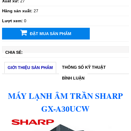
Xuất xứ:
27
Hãng sản xuất:
27
Lượt xem:
0
ĐẶT MUA SẢN PHẨM
CHIA SẺ:
THÔNG SỐ KỸ THUẬT
GIỚI THIỆU SẢN PHẨM
BÌNH LUẬN
MÁY LẠNH ÂM TR
N SHARP
Ầ
GX-A
UCW
30