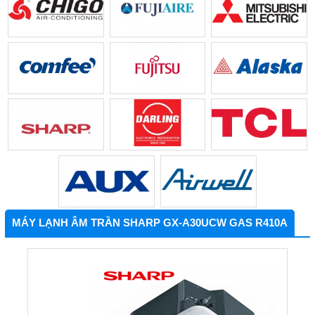
MÁY LẠNH ÂM TRẦN SHARP GX-A30UCW GAS R410A