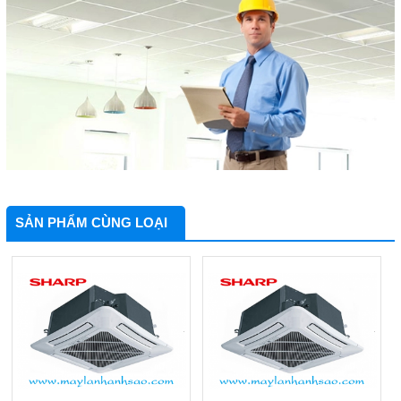
SẢN PHẨM CÙNG LOẠI
Nên Mua Máy Lạnh
Những Vật Tư Cần Có
Hãng Nào? Top 3
Khi Thi Công Ống
Hãng Máy Lạnh Chất
Đồng Máy Lạnh Âm
Lượng Hiện Nay
Tường
Đại Lý Cung Cấp Giá
Điều Hoà Treo Tường