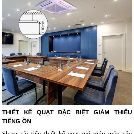
THIẾT KẾ QUẠT ĐẶC BIỆT GIẢM THIỂU
TIẾNG ỒN
Sharp cải tiến thiết kế quạt gió giúp máy vận