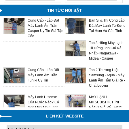
Phối Chính Hãng Giá
2024 Giá Sỉ Tại Ánh
Sỉ
Sao
TIN TỨC NỔI BẬT
Cung Cấp - Lắp Đặt
Bán Sỉ & Thi Công Lắp
Máy Lạnh Âm Trần
Đặt Máy Lạnh Tủ Đứng
Casper Uy Tín Giá Tận
Tại Hcm Và Các Tỉnh
Gốc
Top 3 Hãng Máy Lạnh
Tủ Đứng 3hp Giá Rẻ
Nhất - Nagakawa -
Midea - Casper
Cung Cấp - Lắp Đặt
Top 2 Thương Hiệu
Máy Lạnh Âm Trần
Samsung - Aqua - Máy
Funiki Uy Tín
Lạnh Âm Trần Giá Rẻ -
Chất Lượng
Máy Lạnh Hisense
MÁY LẠNH
Của Nước Nào? Có
MITSUBISHI CHÍNH
Nên Mua Máy Lạnh
HÃNG GIÁ RẺ - ĐƠN
Hisense Không?
VỊ LẮP ĐẶT UY TÍN
LIÊN KẾT WEBSITE
0909588116