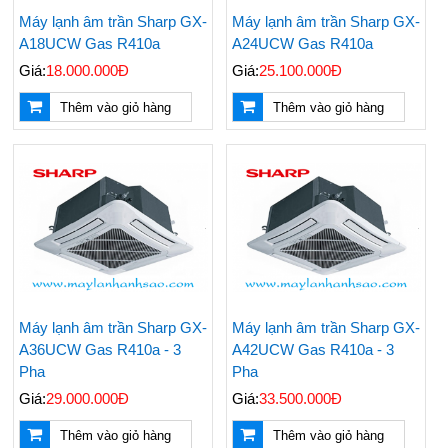
Rẻ Máy Lạnh Tủ Đứng
Nagakawa Giá Rẻ -
Máy lạnh âm trần Sharp GX-
Máy lạnh âm trần Sharp GX-
Reetech 5hp
Lắp Đặt Tận Nơi
Nhanh Chóng
A18UCW Gas R410a
A24UCW Gas R410a
Giá:
18.000.000Đ
Giá:
25.100.000Đ
Thi Công - Lắp Đặt
Đại Lý Phân Phối Máy
Máy Lạnh Âm Trần
Lạnh Âm Trần LG
Thêm vào giỏ hàng
Thêm vào giỏ hàng
Chuyên Nghiệp Giá Rẻ
Chính Hãng Uy Tín Giá
Rẻ Nhất
Top 5 Hãng Máy Lạnh
Các Hãng Máy Lạnh
1 Ngựa Giá Rẻ Tiết
Treo Tường Giá Rẻ
Kiệm Điện Đáng Mua
Được Chọn Mua Nhiều
Nhất
Nhất Hiện Nay
Giá Máy Lạnh Treo
Bán & Lắp Đặt Máy
Tường Casper Mới
Lạnh Tủ Đứng Aqua
Cập Nhật - LH
5hp Giá Cạnh Tranh
0909588116
Máy lạnh âm trần Sharp GX-
Máy lạnh âm trần Sharp GX-
Điều Hòa Casper
A36UCW Gas R410a - 3
A42UCW Gas R410a - 3
Chính Hãng Giá Rẻ -
Pha
Pha
Sản Phẩm Mới 2024
Giá:
29.000.000Đ
Giá:
33.500.000Đ
Máy Lạnh Âm Trần
Multi Split LG - Gas
Thêm vào giỏ hàng
Thêm vào giỏ hàng
Aqua - Đại Lý Phân
R32 - Sản Phẩm Mới