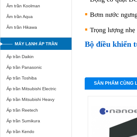
Âm trần Koolman
▪
Bơm nước ngưn
Âm trần Aqua
▪
Âm trần Hikawa
Trọng lượng nhẹ
Bộ điều khiển t
MÁY LẠNH ÁP TRẦN
Áp trần Daikin
Áp trần Panasonic
Áp trần Toshiba
SẢN PHẨM CÙNG 
Áp trần Mitsubishi Electric
Áp trần Mitsubishi Heavy
Áp trần Reetech
Áp trần Sumikura
Áp trần Kendo