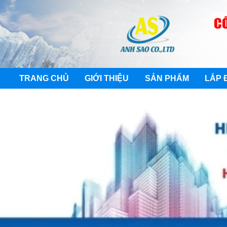
TRANG CHỦ
GIỚI THIỆU
SẢN PHẨM
LẮP 