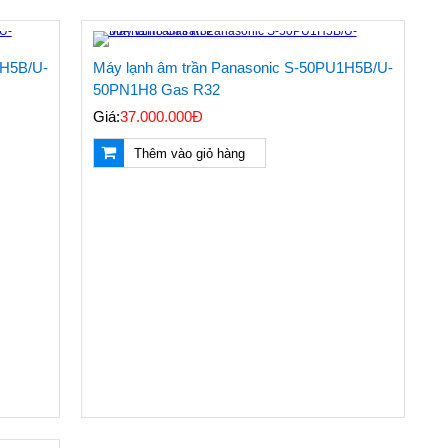
1H5B/U-
Máy lạnh âm trần Panasonic S-50PU1H5B/U-
50PN1H8 Gas R32
Giá:
37.000.000Đ
Thêm vào giỏ hàng