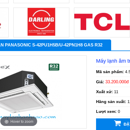
ẦN PANASONIC S-42PU1H5B/U-42PN1H8 GAS R32
Máy lạnh âm
Mã sản phẩm:
4.
33.200.000đ
Giá:
Xuất xứ:
11
Hãng sản xuất:
1
Lượt xem:
0
Hover to zoom
ĐẶ