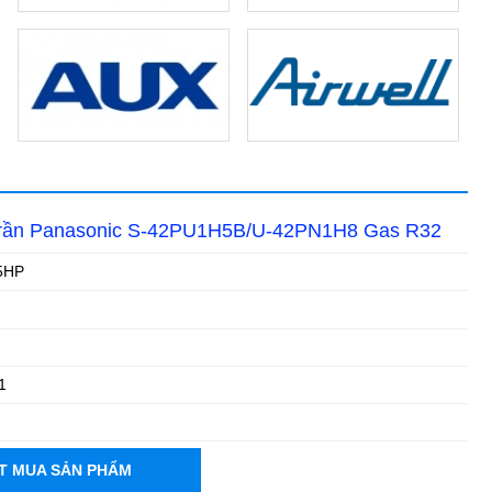
 trần Panasonic S-42PU1H5B/U-42PN1H8 Gas R32
5HP
1
T MUA SẢN PHẨM