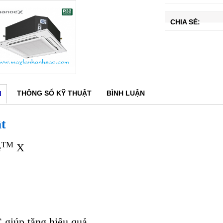
CHIA SẺ:
THÔNG SỐ KỸ THUẬT
BÌNH LUẬN
M
ật
TM
e
X
 giúp tăng hiệu quả