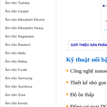
Âm trần Toshiba
Âm trần Casper
Âm trần Mitsubishi Electric
Âm trần Mitsubishi Heavy
Âm trần Nagakawa
Âm trần Reetech
GIỚI THIỆU SẢN PHẨ
Âm trần Aikibi
Kỹ thuật nổi b
Âm trần Midea
▪
Âm trần Funiki
Công nghệ nano
Âm trần Samsung
▪
Thiết kế nhỏ gọn
Âm trần Sumikura
▪
Độ ồn thấp
Âm trần Gree
Âm trần Kendo
▪
Động cơ quạt DC