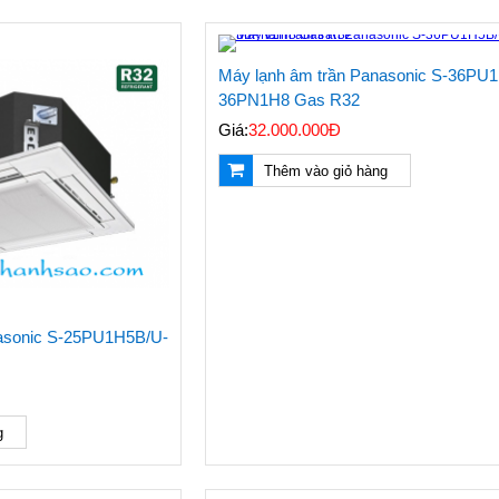
Máy lạnh âm trần Panasonic S-36PU
36PN1H8 Gas R32
Giá:
32.000.000Đ
Thêm vào giỏ hàng
nasonic S-25PU1H5B/U-
g