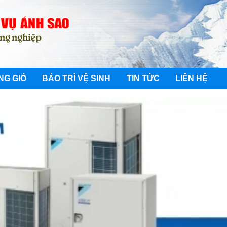
NG GIÓ
BẢO TRÌ VỆ SINH
TIN TỨC
LIÊN HỆ