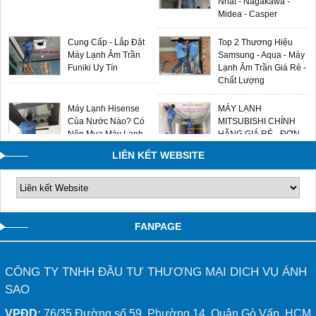
Nhất - Nagakawa -
Midea - Casper
Cung Cấp - Lắp Đặt
Top 2 Thương Hiệu
Máy Lạnh Âm Trần
Samsung - Aqua - Máy
Funiki Uy Tín
Lạnh Âm Trần Giá Rẻ -
Chất Lượng
Máy Lạnh Hisense
MÁY LẠNH
Của Nước Nào? Có
MITSUBISHI CHÍNH
Nên Mua Máy Lạnh
HÃNG GIÁ RẺ - ĐƠN
Hisense Không?
VỊ LẮP ĐẶT UY TÍN
LIÊN KẾT WEBSITE
0909588116
FANPAGE
CÔNG TY TNHH ĐẦU TƯ THƯƠNG MẠI DỊCH VỤ ÁNH
SAO
VPĐD:
76/35 Đường số 59, Phường 14, Quận Gò Vấp, HCM