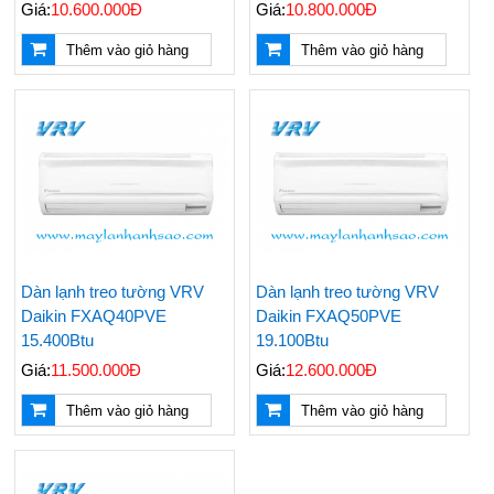
Giá:
10.600.000Đ
Giá:
10.800.000Đ
Thêm vào giỏ hàng
Thêm vào giỏ hàng
Nên Mua Máy Lạnh
Những Vật Tư Cần Có
Hãng Nào? Top 3
Khi Thi Công Ống
Hãng Máy Lạnh Chất
Đồng Máy Lạnh Âm
Lượng Hiện Nay
Tường
Đại Lý Cung Cấp Giá
Điều Hoà Treo Tường
Dàn lạnh treo tường VRV
Dàn lạnh treo tường VRV
Rẻ Máy Lạnh Tủ Đứng
Nagakawa Giá Rẻ -
Daikin FXAQ40PVE
Daikin FXAQ50PVE
Reetech 5hp
Lắp Đặt Tận Nơi
Nhanh Chóng
15.400Btu
19.100Btu
Giá:
11.500.000Đ
Giá:
12.600.000Đ
Thi Công - Lắp Đặt
Đại Lý Phân Phối Máy
Máy Lạnh Âm Trần
Lạnh Âm Trần LG
Thêm vào giỏ hàng
Thêm vào giỏ hàng
Chuyên Nghiệp Giá Rẻ
Chính Hãng Uy Tín Giá
Rẻ Nhất
Top 5 Hãng Máy Lạnh
Các Hãng Máy Lạnh