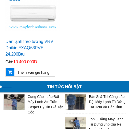
1 Ngựa Giá Rẻ Tiết
Treo Tường Giá Rẻ
Kiệm Điện Đáng Mua
Được Chọn Mua Nhiều
Nhất
Nhất Hiện Nay
Giá Máy Lạnh Treo
Bán & Lắp Đặt Máy
Tường Casper Mới
Lạnh Tủ Đứng Aqua
Cập Nhật - LH
5hp Giá Cạnh Tranh
0909588116
Dàn lạnh treo tường VRV
Điều Hòa Casper
Daikin FXAQ63PVE
Chính Hãng Giá Rẻ -
24.200Btu
Sản Phẩm Mới 2024
Giá:
13.400.000Đ
Máy Lạnh Âm Trần
Multi Split LG - Gas
Thêm vào giỏ hàng
Aqua - Đại Lý Phân
R32 - Sản Phẩm Mới
Phối Chính Hãng Giá
2024 Giá Sỉ Tại Ánh
Sỉ
Sao
TIN TỨC NỔI BẬT
Cung Cấp - Lắp Đặt
Bán Sỉ & Thi Công Lắp
Máy Lạnh Âm Trần
Đặt Máy Lạnh Tủ Đứng
Casper Uy Tín Giá Tận
Tại Hcm Và Các Tỉnh
Gốc
Top 3 Hãng Máy Lạnh
Tủ Đứng 3hp Giá Rẻ